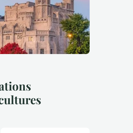
rations
cultures