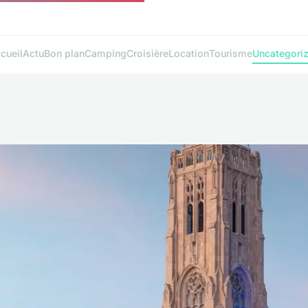
cueil
Actu
Bon plan
Camping
Croisière
Location
Tourisme
Uncategori