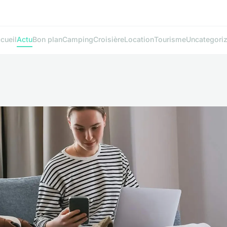
cueil
Actu
Bon plan
Camping
Croisière
Location
Tourisme
Uncategori