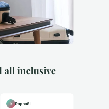
 all inclusive
Raphaël
R