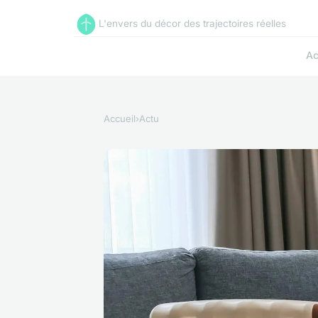
L'envers du décor des trajectoires réelles
Ac
Accueil
›
Actu