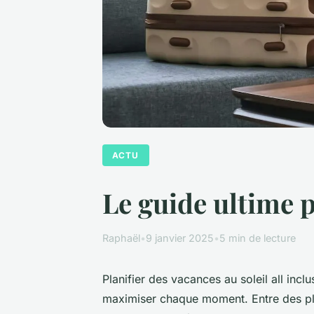
ACTU
Le guide ultime p
Raphaël
•
9 janvier 2025
•
5 min de lecture
Planifier des vacances au soleil all inclu
maximiser chaque moment. Entre des plag