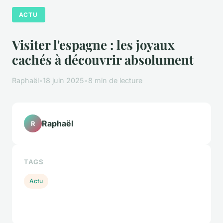
ACTU
Visiter l'espagne : les joyaux
cachés à découvrir absolument
Raphaël
•
18 juin 2025
•
8 min de lecture
Raphaël
R
TAGS
Actu