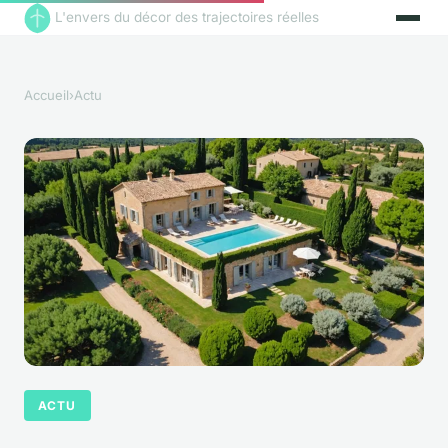
L'envers du décor des trajectoires réelles
Accueil
›
Actu
ACTU