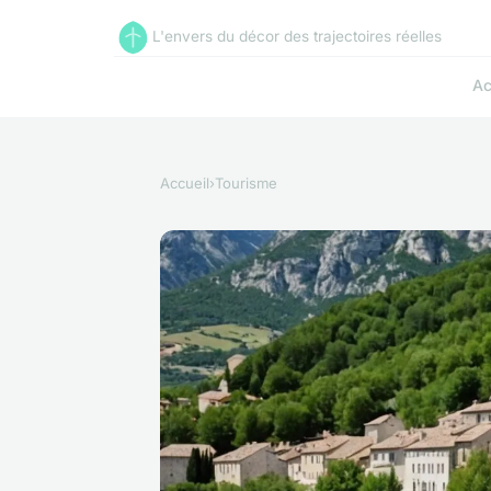
L'envers du décor des trajectoires réelles
Ac
Accueil
›
Tourisme