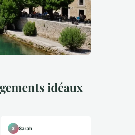
ergements idéaux
Sarah
S