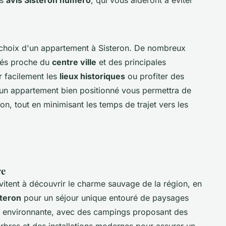
es
avis Sisteron numéro
, qui vous aideront à éviter
 choix d'un appartement à Sisteron. De nombreux
ués proche du
centre ville
et des principales
r facilement les
lieux historiques
ou profiter des
 un appartement bien positionné vous permettra de
n, tout en minimisant les temps de trajet vers les
re
vitent à découvrir le charme sauvage de la région, en
steron
pour un séjour unique entouré de paysages
é environnante, avec des campings proposant des