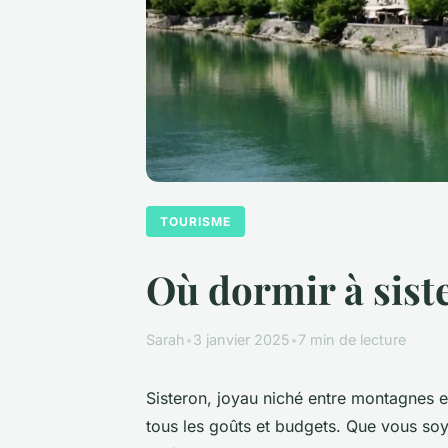
TOURISME
Où dormir à sist
Sarah
•
3 janvier 2025
•
7 min de lecture
Sisteron, joyau niché entre montagnes e
tous les goûts et budgets. Que vous so