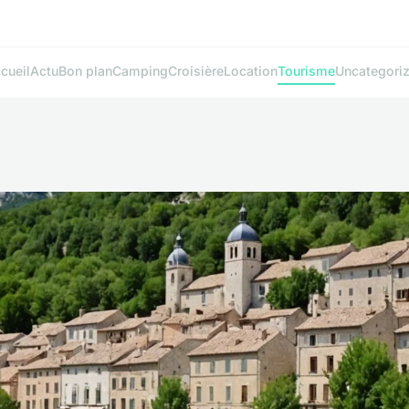
cueil
Actu
Bon plan
Camping
Croisière
Location
Tourisme
Uncategori