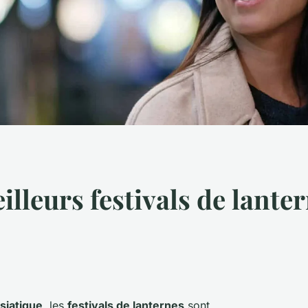
illeurs festivals de lante
asiatique
, les
festivals de lanternes
sont