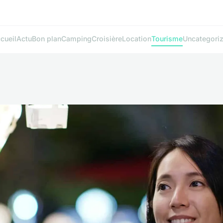
cueil
Actu
Bon plan
Camping
Croisière
Location
Tourisme
Uncategori