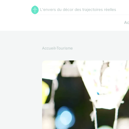
L'envers du décor des trajectoires réelles
Ac
Accueil
›
Tourisme