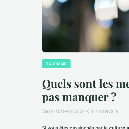
TOURISME
Quels sont les me
pas manquer ?
Sarah
•
12 février 2024
•
6 min de lecture
Si vous êtes passionnés par la
culture 