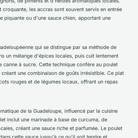
ignons, de piments et d'herbes aromatiques locales.
et croquante, les accras sont souvent servis en entrée
e piquante ou d'une sauce chien, apportant une
guadeloupéenne qui se distingue par sa méthode de
ns un mélange d'épices locales, puis cuit lentement
la canne à sucre. Cette technique confère au poulet
créant une combinaison de goûts irrésistible. Ce plat
cots rouges et de légumes locaux, offrant un repas
matique de la Guadeloupe, influencé par la cuisine
let inclut une marinade à base de curcuma, de
ocales, créant une sauce riche et parfumée. Le poulet
dans cette sauce jusqu'à ce qu'il soit tendre et