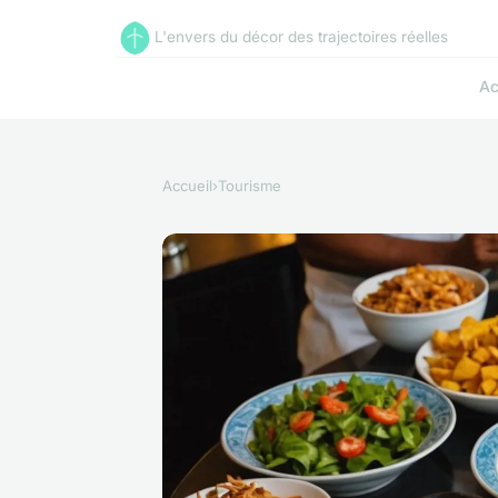
L'envers du décor des trajectoires réelles
Ac
Accueil
›
Tourisme