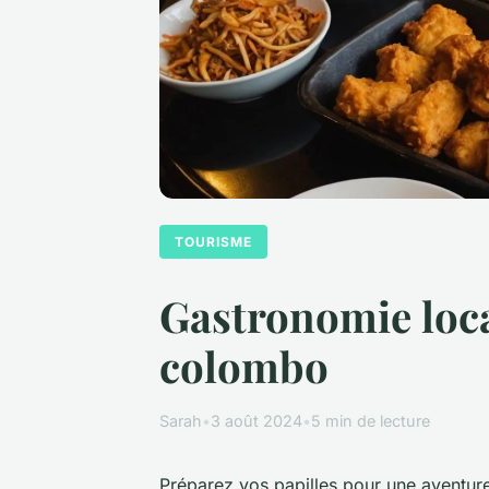
TOURISME
Gastronomie loca
colombo
Sarah
•
3 août 2024
•
5 min de lecture
Préparez vos papilles pour une aventur