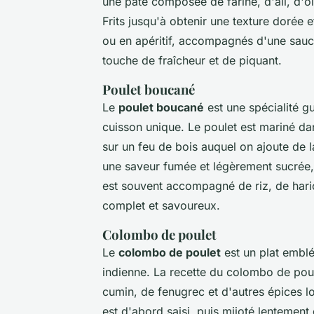
une pâte composée de farine, d'ail, d'o
Frits jusqu'à obtenir une texture dorée 
ou en apéritif, accompagnés d'une sauc
touche de fraîcheur et de piquant.
Poulet boucané
Le
poulet boucané
est une spécialité 
cuisson unique. Le poulet est mariné da
sur un feu de bois auquel on ajoute de 
une saveur fumée et légèrement sucrée, 
est souvent accompagné de riz, de hari
complet et savoureux.
Colombo de poulet
Le
colombo de poulet
est un plat emblé
indienne. La recette du colombo de pou
cumin, de fenugrec et d'autres épices l
est d'abord saisi, puis mijoté lentement 