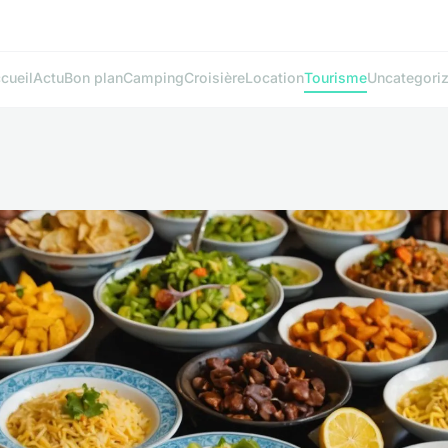
cueil
Actu
Bon plan
Camping
Croisière
Location
Tourisme
Uncategori